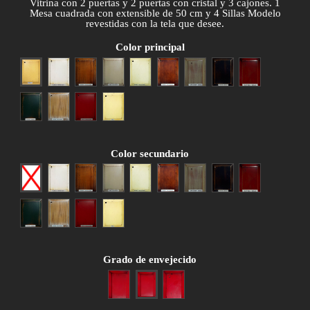
Vitrina con 2 puertas y 2 puertas con cristal y 3 cajones. 1
Mesa cuadrada con extensible de 50 cm y 4 Sillas Modelo
revestidas con la tela que desee.
Color principal
Amarillo
Blanco
Cerezo anticuario
Gris patinado
Hueso
Nogal anticuario
Patina gris
Patina negra
Patina roja
Patina verde
Roble patinado
Rojo envejecido
Siena
Color secundario
Ninguno
Blanco
Cerezo anticuario
Gris patinado
Hueso
Nogal anticuario
Patina gris
Patina negra
Patina roja
Patina verde
Roble patinado
Rojo envejecido
Siena
Grado de envejecido
Poco envejecido
Medio envejecido
Muy envejecido