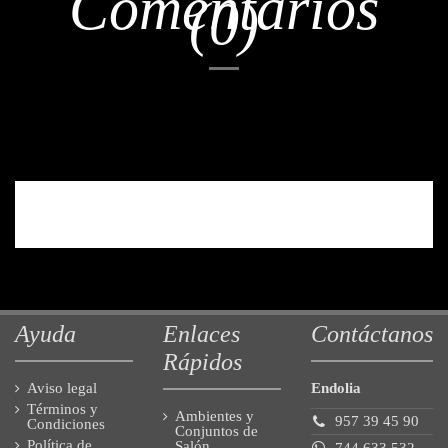
Comentarios
(0)
No hay reseñas de clientes en este momento.
Ayuda
Enlaces
Contáctanos
Rápidos
Aviso legal
Endolia
Términos y
Ambientes y
957 39 45 90
Condiciones
Conjuntos de
Política de
Salón
744 633 532