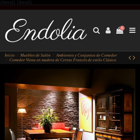
{literal}
{literal}
0
Inicio
Muebles de Salón
Ambientes y Conjuntos de Comedor
Comedor Viena en madera de Cerezo Francés de estilo Clásico