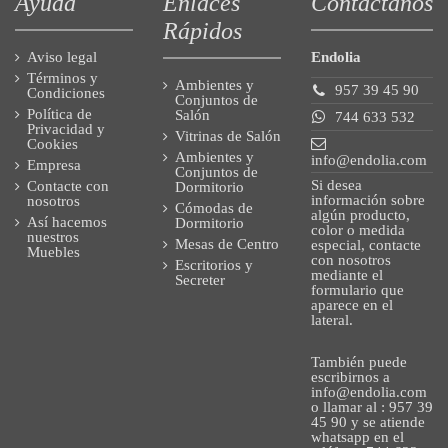
Ayuda
Enlaces
Contáctanos
Rápidos
Aviso legal
Endolia
Términos y
Ambientes y
957 39 45 90
Condiciones
Conjuntos de
Política de
Salón
744 633 532
Privacidad y
Vitrinas de Salón
Cookies
Ambientes y
info@endolia.com
Empresa
Conjuntos de
Si desea
Contacte con
Dormitorio
información sobre
nosotros
Cómodas de
algún producto,
Así hacemos
Dormitorio
color o medida
nuestros
Mesas de Centro
especial, contacte
Muebles
con nosotros
Escritorios y
mediante el
Secreter
formulario que
aparece en el
lateral.
También puede
escribirnos a
info@endolia.com
o llamar al : 957 39
45 90 y se atiende
whatsapp en el