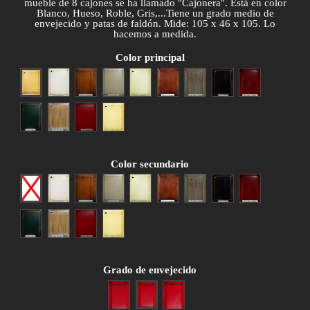
mueble de 8 cajones se ha llamado "Cajonera". Está en color
Blanco, Hueso, Roble, Gris,...Tiene un grado medio de
envejecido y patas de faldón. Mide: 105 x 46 x 105. Lo
hacemos a medida.
Color principal
Amarillo
Blanco
Cerezo anticuario
Gris patinado
Hueso
Nogal anticuario
Patina gris
Patina negra
Patina roja
Patina verde
Roble patinado
Rojo envejecido
Siena
Color secundario
Ninguno
Blanco
Cerezo anticuario
Gris patinado
Hueso
Nogal anticuario
Patina gris
Patina negra
Patina roja
Patina verde
Roble patinado
Rojo envejecido
Siena
Grado de envejecido
Poco envejecido
Medio envejecido
Muy envejecido