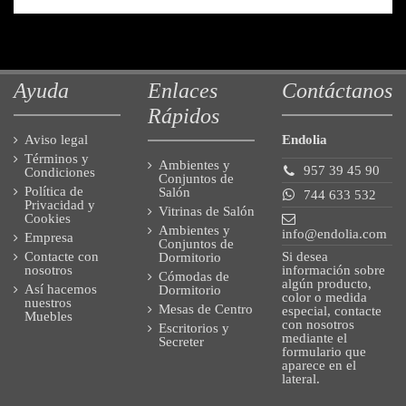
Ayuda
Enlaces
Contáctanos
Rápidos
Aviso legal
Endolia
Términos y
Ambientes y
957 39 45 90
Condiciones
Conjuntos de
Política de
Salón
744 633 532
Privacidad y
Vitrinas de Salón
Cookies
Ambientes y
info@endolia.com
Empresa
Conjuntos de
Si desea
Contacte con
Dormitorio
información sobre
nosotros
Cómodas de
algún producto,
Así hacemos
Dormitorio
color o medida
nuestros
Mesas de Centro
especial, contacte
Muebles
con nosotros
Escritorios y
mediante el
Secreter
formulario que
aparece en el
lateral.