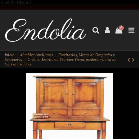
{literal}
{literal}
0
Inicio
Muebles Auxiliares
Escritorios, Mesas de Despacho y
Secreteres
Clásico Escritorio Secreter Viena, madera maciza de
Cerezo Francés