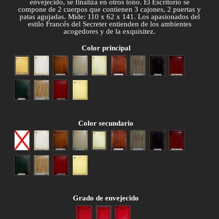
envejecido, se finaliza en otros tono. El Escritorio se
compone de 2 cuerpos que contienen 3 cajones, 2 puertas y
patas agujadas. Mide: 110 x 62 x 141. Los apasionados del
estilo Francés del Secreter entienden de los ambientes
acogedores y de la exquisitez.
Color principal
Amarillo
Blanco
Cerezo anticuario
Gris patinado
Hueso
Nogal anticuario
Patina gris
Patina negra
Patina roja
Patina verde
Roble patinado
Rojo envejecido
Siena
Color secundario
Ninguno
Blanco
Cerezo anticuario
Gris patinado
Hueso
Nogal anticuario
Patina gris
Patina negra
Patina roja
Patina verde
Roble patinado
Rojo envejecido
Siena
Grado de envejecido
Poco envejecido
Medio envejecido
Muy envejecido