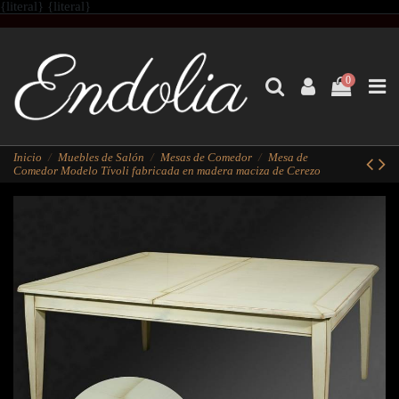
{literal}
{literal}
0
Inicio
Muebles de Salón
Mesas de Comedor
Mesa de
Comedor Modelo Tívoli fabricada en madera maciza de Cerezo