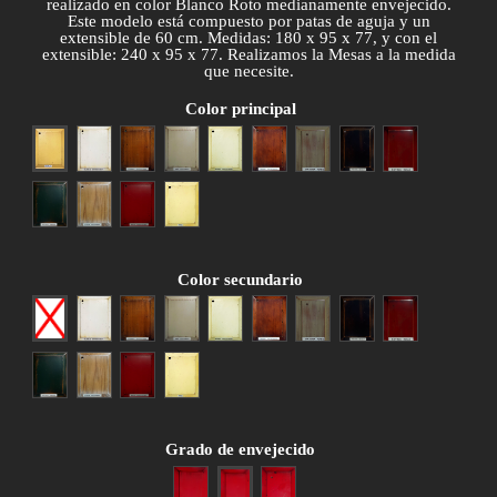
realizado en color Blanco Roto medianamente envejecido.
Este modelo está compuesto por patas de aguja y un
extensible de 60 cm. Medidas: 180 x 95 x 77, y con el
extensible: 240 x 95 x 77. Realizamos la Mesas a la medida
que necesite.
Color principal
Amarillo
Blanco
Cerezo anticuario
Gris patinado
Hueso
Nogal anticuario
Patina gris
Patina negra
Patina roja
Patina verde
Roble patinado
Rojo envejecido
Siena
Color secundario
Ninguno
Blanco
Cerezo anticuario
Gris patinado
Hueso
Nogal anticuario
Patina gris
Patina negra
Patina roja
Patina verde
Roble patinado
Rojo envejecido
Siena
Grado de envejecido
Poco envejecido
Medio envejecido
Muy envejecido