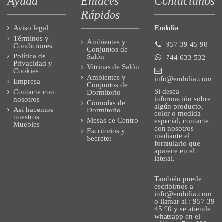
Ayuda
Enlaces
Contáctanos
Rápidos
Aviso legal
Endolia
Términos y
Ambientes y
957 39 45 90
Condiciones
Conjuntos de
Política de
Salón
744 633 532
Privacidad y
Vitrinas de Salón
Cookies
Ambientes y
info@endolia.com
Empresa
Conjuntos de
Si desea
Contacte con
Dormitorio
información sobre
nosotros
Cómodas de
algún producto,
Así hacemos
Dormitorio
color o medida
nuestros
Mesas de Centro
especial, contacte
Muebles
con nosotros
Escritorios y
mediante el
Secreter
formulario que
aparece en el
lateral.
También puede
escribirnos a
info@endolia.com
o llamar al : 957 39
45 90 y se atiende
whatsapp en el