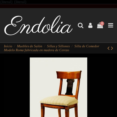
{literal}
{literal}
0
Inicio
Muebles de Salón
Sillas y Sillones
Silla de Comedor
Modelo Roma fabricada en madera de Cerezo