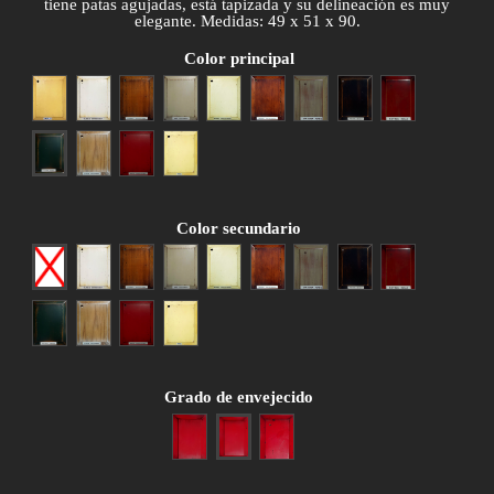
tiene patas agujadas, está tapizada y su delineación es muy
elegante. Medidas: 49 x 51 x 90.
Color principal
Amarillo
Blanco
Cerezo anticuario
Gris patinado
Hueso
Nogal anticuario
Patina gris
Patina negra
Patina roja
Patina verde
Roble patinado
Rojo envejecido
Siena
Color secundario
Ninguno
Blanco
Cerezo anticuario
Gris patinado
Hueso
Nogal anticuario
Patina gris
Patina negra
Patina roja
Patina verde
Roble patinado
Rojo envejecido
Siena
Grado de envejecido
Poco envejecido
Medio envejecido
Muy envejecido