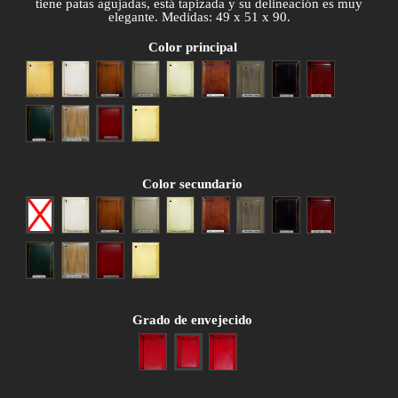
tiene patas agujadas, está tapizada y su delineación es muy
elegante. Medidas: 49 x 51 x 90.
Color principal
Amarillo
Blanco
Cerezo anticuario
Gris patinado
Hueso
Nogal anticuario
Patina gris
Patina negra
Patina roja
Patina verde
Roble patinado
Rojo envejecido
Siena
Color secundario
Ninguno
Blanco
Cerezo anticuario
Gris patinado
Hueso
Nogal anticuario
Patina gris
Patina negra
Patina roja
Patina verde
Roble patinado
Rojo envejecido
Siena
Grado de envejecido
Poco envejecido
Medio envejecido
Muy envejecido