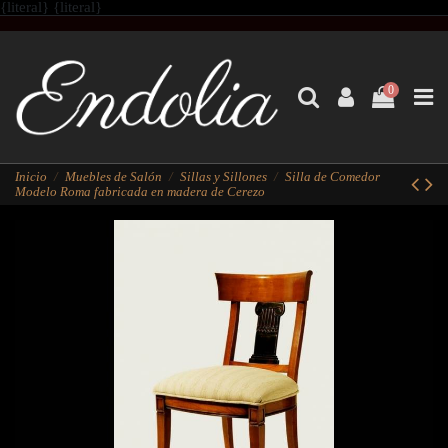
{literal}
{literal}
0
Inicio
Muebles de Salón
Sillas y Sillones
Silla de Comedor
Modelo Roma fabricada en madera de Cerezo